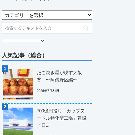
人気記事（総合）
たこ焼き屋が映す大阪
⑤ 〜阿倍野区編〜...
2026年7月31日
700億円投じ「カップヌ
ードル特化型工場」建設
／日...