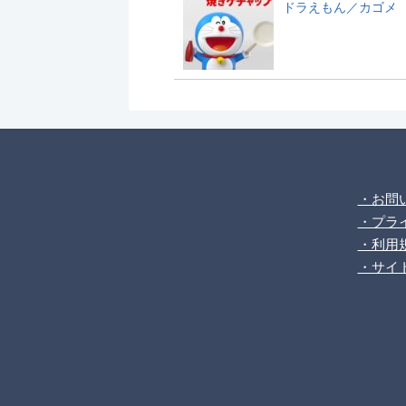
ドラえもん／カゴメ
・お問
・プラ
・利用
・サイ