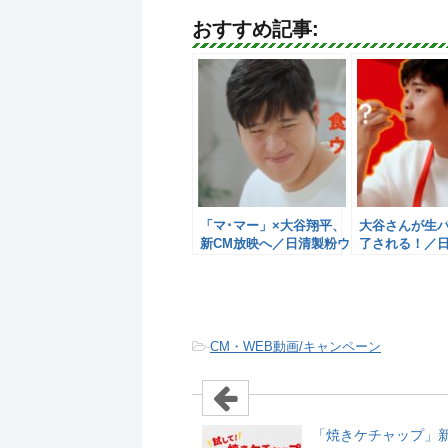
おすすめ記事:
「マ･マー」×大谷翔平、
大谷さんが生
新CM放映へ／日清製粉ウ
了される！／
ェルナ
ェルナ
-
CM・WEB動画/キャンペーン
「焼きケチャップ」新