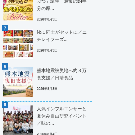
ぶつ」誕生 通常の約半
分の厚...
2026年8月3日
№１同士がセットに／ニ
チレイフーズ...
2026年8月3日
熊本地震被災地へ約３万
食支援／日清食品...
2026年8月3日
人気インフルエンサーと
夏休み自由研究イベント
／味の...
2026年8月4日