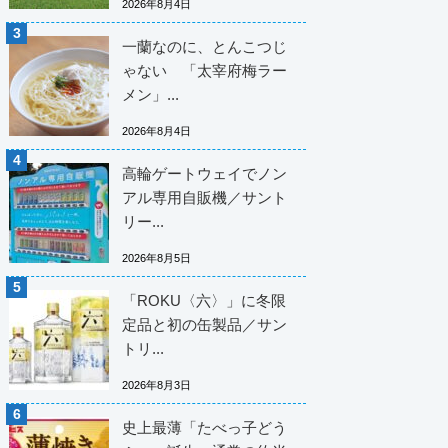
2026年8月4日
一蘭なのに、とんこつじ
ゃない 「太宰府梅ラー
メン」...
2026年8月4日
高輪ゲートウェイでノン
アル専用自販機／サント
リー...
2026年8月5日
「ROKU〈六〉」に冬限
定品と初の缶製品／サン
トリ...
2026年8月3日
史上最薄「たべっ子どう