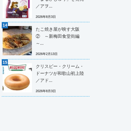
／アヲ...
2026年8月3日
たこ焼き屋が映す大阪
② ～新梅田食堂街編
～...
2026年2月13日
クリスピー・クリーム・
ドーナツが和歌山初上陸
／アド...
2026年8月3日