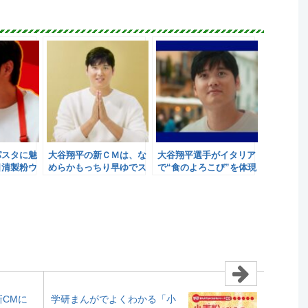
パスタに魅
大谷翔平の新ＣＭは、な
大谷翔平選手がイタリア
日清製粉ウ
めらかもっちり早ゆでス
で“食のよろこび”を体現
パゲティ／日清製粉ウェ
／日清製粉ウェルナ
ルナ
CMに
学研まんがでよくわかる「小