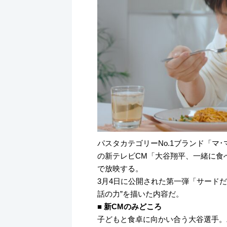
k
パスタカテゴリーNo.1ブランド「マ
の新テレビCM「大谷翔平、一緒に食べ
で放映する。
3月4日に公開された第一弾「サード
話の力”を描いた内容だ。
■ 新CMのみどころ
子どもと食卓に向かい合う大谷選手。