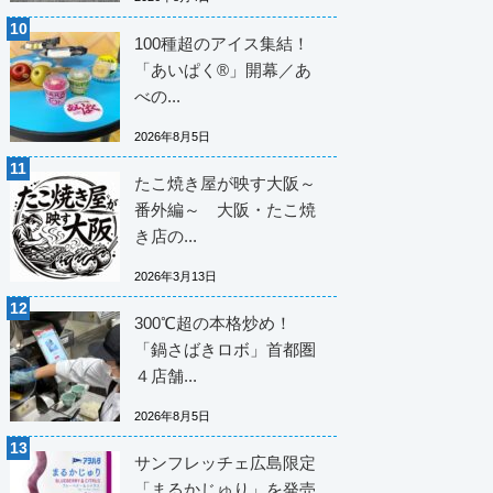
100種超のアイス集結！
「あいぱく®」開幕／あ
べの...
2026年8月5日
たこ焼き屋が映す大阪～
番外編～ 大阪・たこ焼
き店の...
2026年3月13日
300℃超の本格炒め！
「鍋さばきロボ」首都圏
４店舗...
2026年8月5日
サンフレッチェ広島限定
「まるかじゅり」を発売