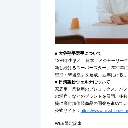
■ 大谷翔平選手について
1994年生まれ。日本、メジャーリー
新し続けるスーパースター。2024年
塁打・59盗塁」を達成。翌年には投
■ 日清製粉ウェルナについて
家庭用・業務用のプレミックス、パス
の洞窟」などのブランドを展開。多数
提に高付加価値商品の開発を進めてい
公式サイト：
https://www.nisshin-seif
WEB限定記事