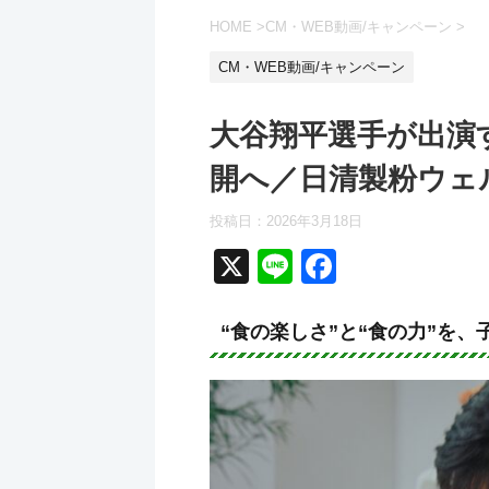
HOME
>
CM・WEB動画/キャンペーン
>
CM・WEB動画/キャンペーン
大谷翔平選手が出演
開へ／日清製粉ウェ
投稿日：
2026年3月18日
X
Li
F
n
a
e
c
“食の楽しさ”と“食の力”を
e
b
o
o