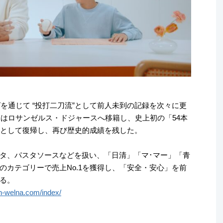
グを通じて “投打二刀流”として前人未到の記録を次々に更
にはロサンゼルス・ドジャースへ移籍し、史上初の「54本
手として復帰し、再び歴史的成績を残した。
タ、パスタソースなどを扱い、「日清」「マ･マー」「青
のカテゴリーで売上No.1を獲得し、「安全・安心」を前
る。
un-welna.com/index/