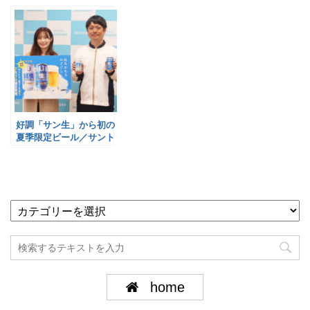
リー
／味の素AGF
好調「サン生」から初の
夏季限定ビール／サント
リー
home