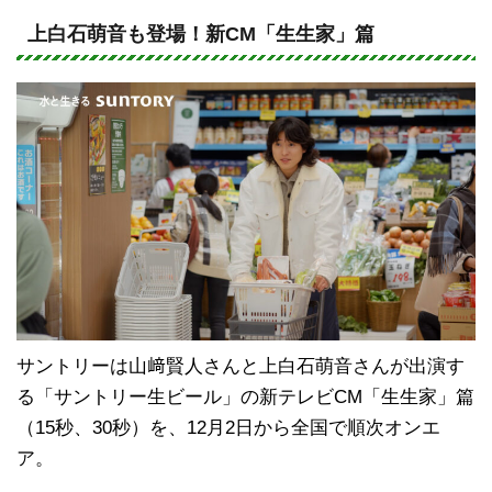
n
a
e
c
上白石萌音も登場！新CM「生生家」篇
e
b
o
o
k
サントリーは山﨑賢人さんと上白石萌音さんが出演す
る「サントリー生ビール」の新テレビCM「生生家」篇
（15秒、30秒）を、12月2日から全国で順次オンエ
ア。