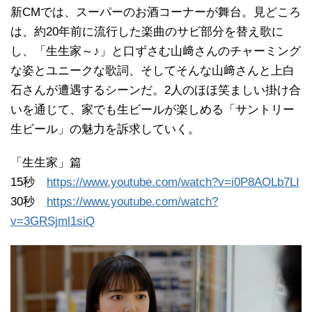
新CMでは、スーパーのお酒コーナーが舞台。見どころ
は、約20年前に流行した楽曲のサビ部分を替え歌に
し、「生生家～♪」と口ずさむ山﨑さんのチャーミング
な姿とユニークな歌詞、そしてそんな山﨑さんと上白
石さんが遭遇するシーンだ。2人のほほ笑ましい掛け合
いを通じて、家でも生ビールが楽しめる「サントリー
生ビール」の魅力を訴求していく。
「生生家」篇
15秒
https://www.youtube.com/watch?v=i0P8AOLb7LI
30秒
https://www.youtube.com/watch?
v=3GRSjml1siQ