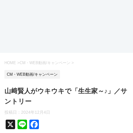
HOME
>
CM・WEB動画/キャンペーン
>
CM・WEB動画/キャンペーン
山﨑賢人がウキウキで「生生家～♪」／サ
ントリー
投稿日：
2024年12月4日
X
Li
F