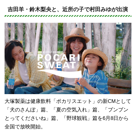
n
a
e
c
吉田羊・鈴木梨央と、近所の子で村田みゆが出演
e
b
o
o
k
大塚製薬は健康飲料「ポカリスエット」の新CMとして
「犬のさんぽ」篇、「夏の空気入れ」篇、「ブンブン
とってくださいね」篇、「野球観戦」篇を6月8日から
全国で放映開始。