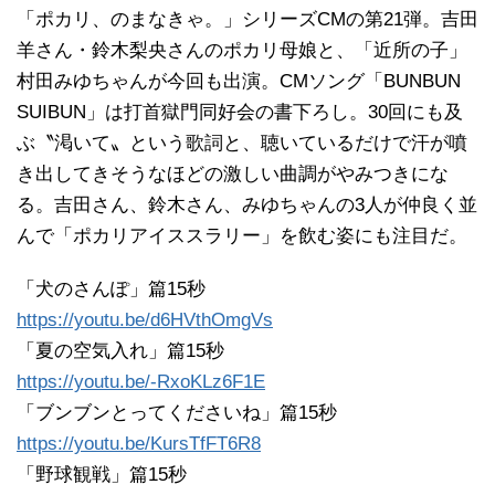
「ポカリ、のまなきゃ。」シリーズCMの第21弾。吉田
羊さん・鈴木梨央さんのポカリ母娘と、「近所の子」
村田みゆちゃんが今回も出演。CMソング「BUNBUN
SUIBUN」は打首獄門同好会の書下ろし。30回にも及
ぶ〝渇いて〟という歌詞と、聴いているだけで汗が噴
き出してきそうなほどの激しい曲調がやみつきにな
る。吉田さん、鈴木さん、みゆちゃんの3人が仲良く並
んで「ポカリアイススラリー」を飲む姿にも注目だ。
「犬のさんぽ」篇15秒
https://youtu.be/d6HVthOmgVs
「夏の空気入れ」篇15秒
https://youtu.be/-RxoKLz6F1E
「ブンブンとってくださいね」篇15秒
https://youtu.be/KursTfFT6R8
「野球観戦」篇15秒