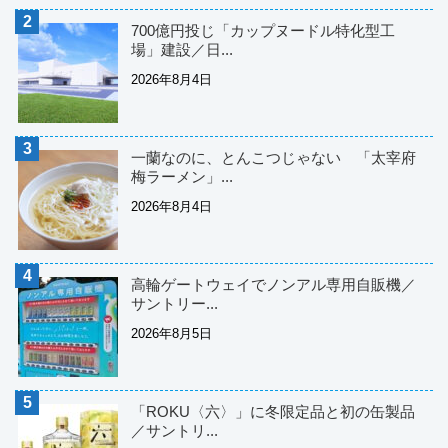
700億円投じ「カップヌードル特化型工
場」建設／日...
2026年8月4日
一蘭なのに、とんこつじゃない 「太宰府
梅ラーメン」...
2026年8月4日
高輪ゲートウェイでノンアル専用自販機／
サントリー...
2026年8月5日
「ROKU〈六〉」に冬限定品と初の缶製品
／サントリ...