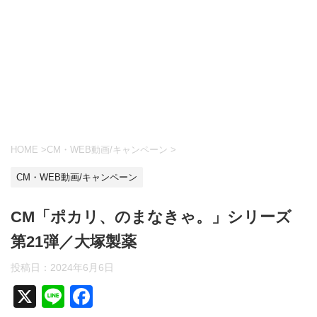
HOME
>
CM・WEB動画/キャンペーン
>
CM・WEB動画/キャンペーン
CM「ポカリ、のまなきゃ。」シリーズ
第21弾／大塚製薬
投稿日：
2024年6月6日
X
Li
F