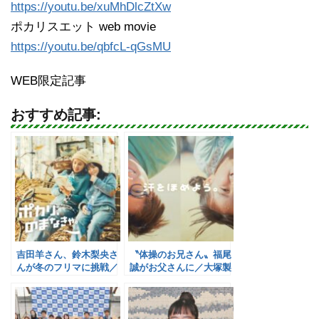
https://youtu.be/xuMhDlcZtXw
ポカリスエット web movie
https://youtu.be/qbfcL-qGsMU
WEB限定記事
おすすめ記事:
吉田羊さん、鈴木梨央さ
〝体操のお兄さん〟福尾
んが冬のフリマに挑戦／
誠がお父さんに／大塚製
大塚製薬
薬