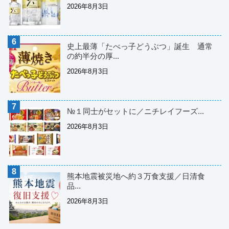
2026年8月3日
史上最薄「たべっ子どうぶつ」誕生 通常
の約半分の厚...
2026年8月3日
№１同士がセットに／ニチレイフーズ...
2026年8月3日
熊本地震被災地へ約３万食支援／日清食
品...
2026年8月3日