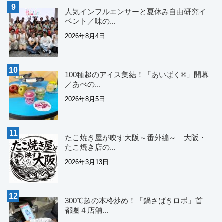
人気インフルエンサーと夏休み自由研究イ
ベント／味の...
2026年8月4日
100種超のアイス集結！「あいぱく®」開幕
／あべの...
2026年8月5日
たこ焼き屋が映す大阪～番外編～ 大阪・
たこ焼き店の...
2026年3月13日
300℃超の本格炒め！「鍋さばきロボ」首
都圏４店舗...