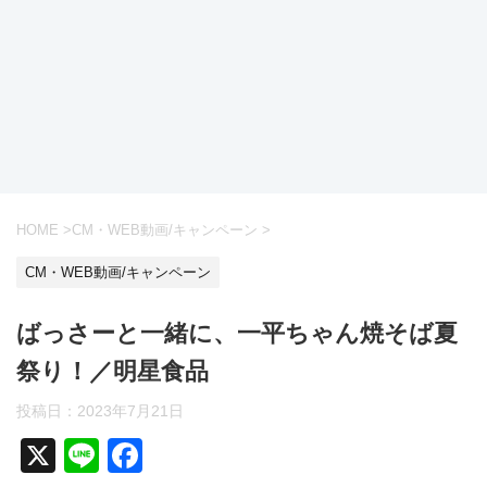
HOME
>
CM・WEB動画/キャンペーン
>
CM・WEB動画/キャンペーン
ばっさーと一緒に、一平ちゃん焼そば夏
祭り！／明星食品
投稿日：
2023年7月21日
X
Li
F