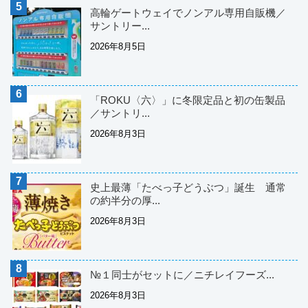
高輪ゲートウェイでノンアル専用自販機／
サントリー...
2026年8月5日
「ROKU〈六〉」に冬限定品と初の缶製品
／サントリ...
2026年8月3日
史上最薄「たべっ子どうぶつ」誕生 通常
の約半分の厚...
2026年8月3日
№１同士がセットに／ニチレイフーズ...
2026年8月3日