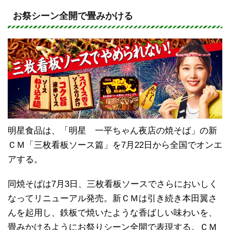
n
a
e
c
お祭シーン全開で畳みかける
e
b
o
o
k
明星食品は、「明星 一平ちゃん夜店の焼そば」の新
ＣＭ「三枚看板ソース篇」を7月22日から全国でオンエ
アする。
同焼そばは7月3日、三枚看板ソースでさらにおいしく
なってリニューアル発売。新ＣＭは引き続き本田翼さ
んを起用し、鉄板で焼いたような香ばしい味わいを、
畳みかけるようにお祭りシーン全開で表現する。ＣＭ