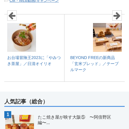
-
CM・WEB動画/キャンペーン
お台場冒険王2023に「やみつ
BEYOND FREEの新商品
き茶屋」／日清オイリオ
「玄米ブレッド」／テーブ
ルマーク
人気記事（総合）
たこ焼き屋が映す大阪⑤ 〜阿倍野区
編〜...