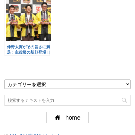
仲野太賀がその旨さに満
足！主役級の新顔登場 !!
／明星食品
home