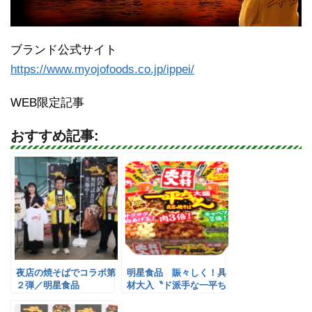
ブランド公式サイト
https://www.myojofoods.co.jp/ippei/
WEB限定記事
おすすめ記事:
夜店の焼そばでコラボ第
明星食品 賑々しく！具
２弾／明星食品
材大入〝ド派手な一平ち
ゃん〟