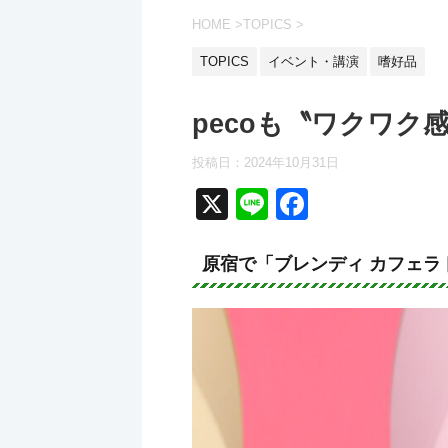
HOME
>
TOPICS
>
TOPICS
イベント・講演
嗜好品
pecoも〝ワクワク
投稿日：2024年10月31日
X
Li
F
n
a
e
c
原宿で「ブレンディ カフェラ
e
b
o
o
k