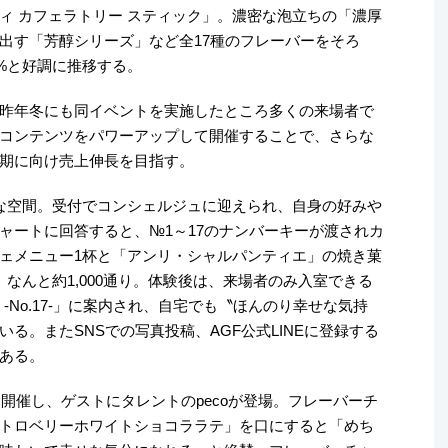
ィ カフェラトリー スティック」。濃密な泡立ちの「濃厚
出す「芳醇シリーズ」など全17種のフレーバーをそろ
2%と好調に推移する。
昨年冬にも同イベントを実施したところ多くの来場者で
コンテンツをパワーアップして開催することで、さらな
期に向け売上伸長を目指す。
な空間。受付でコンシェルジュに迎えられ、自身の好みや
ャートに回答すると、№1～17のナンバーキーが渡されカ
ェメニュー1杯と「アンリ・シャルパンティエ」の焼き菓
なんと約1,000通り。体験後は、来場者のみ入室できる
OM -No.17-」に案内され、自宅でも〝ほんのり幸せな気持
る。またSNSでの写真投稿、AGF公式LINEに登録する
ある。
を開催し、ゲストにタレントのpecoが登場。フレーバーチ
トロベリーホワイトショコララテ」を口にすると「めち