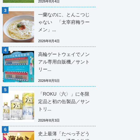
2026年8月4日
一蘭なのに、とんこつじ
ゃない 「太宰府梅ラー
メン」...
2026年8月4日
高輪ゲートウェイでノン
アル専用自販機／サント
リー...
2026年8月5日
「ROKU〈六〉」に冬限
定品と初の缶製品／サン
トリ...
2026年8月3日
史上最薄「たべっ子どう