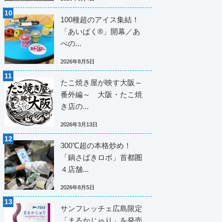
100種超のアイス集結！
「あいぱく®」開幕／あ
べの...
2026年8月5日
たこ焼き屋が映す大阪～
番外編～ 大阪・たこ焼
き店の...
2026年3月13日
300℃超の本格炒め！
「鍋さばきロボ」首都圏
４店舗...
2026年8月5日
サンフレッチェ広島限定
「まるかじゅり」を発売