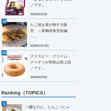
／アヲ...
2026年8月3日
たこ焼き屋が映す大阪
② ～新梅田食堂街編
～...
2026年2月13日
クリスピー・クリーム・
ドーナツが和歌山初上陸
／アド...
2026年8月3日
Ranking（TOPICS）
一蘭なのに、とんこつじゃ