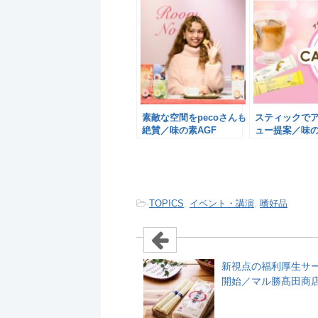
素敵な空間をpecoさんも
スティックで
絶賛／味の素AGF
ュー提案／味の
-
TOPICS
,
イベント・講演
,
嗜好品
新視点の福利厚生サ
開始／マル勝髙田商