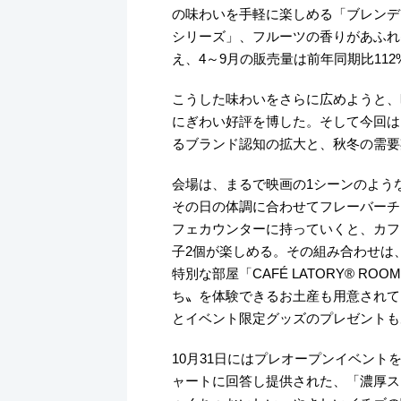
の味わいを手軽に楽しめる「ブレンデ
シリーズ」、フルーツの香りがあふれ
え、4～9月の販売量は前年同期比11
こうした味わいをさらに広めようと、
にぎわい好評を博した。そして今回は
るブランド認知の拡大と、秋冬の需要
会場は、まるで映画の1シーンのよう
その日の体調に合わせてフレーバーチ
フェカウンターに持っていくと、カフ
子2個が楽しめる。その組み合わせは、
特別な部屋「CAFÉ LATORY® RO
ち〟を体験できるお土産も用意されてい
とイベント限定グッズのプレゼントも
10月31日にはプレオープンイベント
ャートに回答し提供された、「濃厚ス