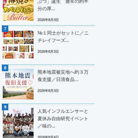
ぶつ」誕生 通常の約半
分の厚...
2026年8月3日
№１同士がセットに／ニ
チレイフーズ...
2026年8月3日
熊本地震被災地へ約３万
食支援／日清食品...
2026年8月3日
人気インフルエンサーと
夏休み自由研究イベント
／味の...
2026年8月4日