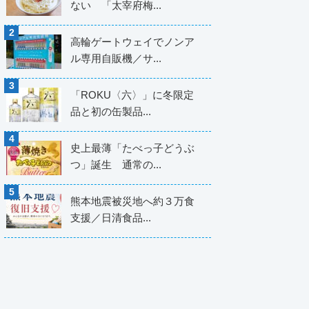
ない 「太宰府梅...
高輪ゲートウェイでノンア
ル専用自販機／サ...
「ROKU〈六〉」に冬限定
品と初の缶製品...
史上最薄「たべっ子どうぶ
つ」誕生 通常の...
熊本地震被災地へ約３万食
支援／日清食品...