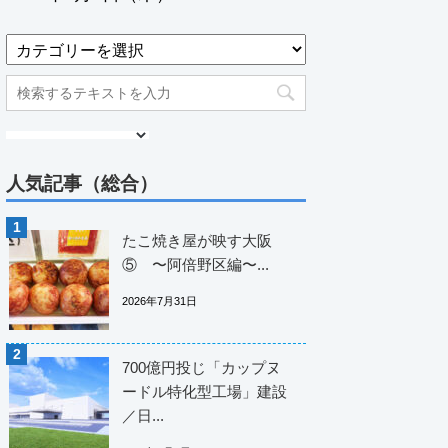
人気記事（総合）
たこ焼き屋が映す大阪
⑤ 〜阿倍野区編〜...
2026年7月31日
700億円投じ「カップヌ
ードル特化型工場」建設
／日...