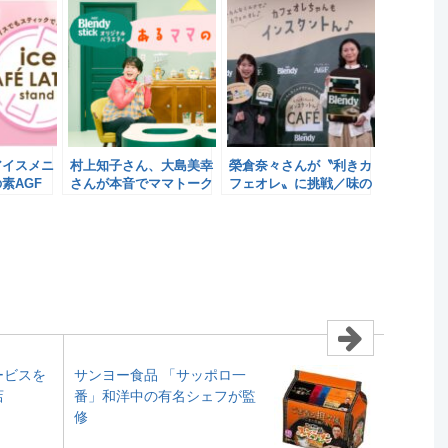
アイスメニ
村上知子さん、大島美幸
榮倉奈々さんが〝利きカ
素AGF
さんが本音でママトーク
フェオレ〟に挑戦／味の
／味の素AGF
素AGF
ービスを
サンヨー食品 「サッポロ一
店
番」和洋中の有名シェフが監
修