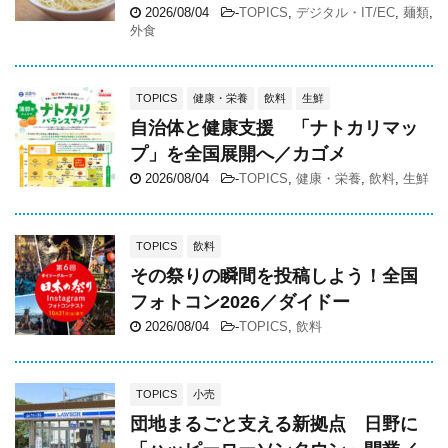
2026/08/04
-
TOPICS
,
デジタル・IT/EC
,
麺類
,
外食
TOPICS
健康・栄養
飲料
生鮮
自治体と健康支援 「ナトカリマッ
プ」を全国展開へ／カゴメ
2026/08/04
-
TOPICS
,
健康・栄養
,
飲料
,
生鮮
TOPICS
飲料
その祭りの瞬間を投稿しよう！全国
フォトコン2026／ダイドー
2026/08/04
-
TOPICS
,
飲料
TOPICS
小売
団地まるごと支える新拠点 日野に