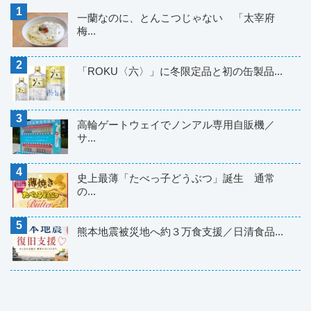
一蘭なのに、とんこつじゃない 「太宰府
梅...
「ROKU〈六〉」に冬限定品と初の缶製品...
高輪ゲートウェイでノンアル専用自販機／
サ...
史上最薄「たべっ子どうぶつ」誕生 通常
の...
熊本地震被災地へ約３万食支援／日清食品...