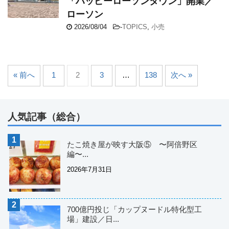
「ハッピーローソンタウン」開業／
ローソン
2026/08/04
-
TOPICS
,
小売
« 前へ
1
2
3
…
138
次へ »
人気記事（総合）
たこ焼き屋が映す大阪⑤ 〜阿倍野区
編〜...
2026年7月31日
700億円投じ「カップヌードル特化型工
場」建設／日...