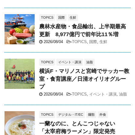
TOPICS
国際
生鮮
農林水産物・食品輸出、上半期最高
更新 8,977億円で前年比11％増
2026/08/04
-
TOPICS
,
国際
,
生鮮
TOPICS
イベント・講演
油脂
横浜F・マリノスと宮崎でサッカー教
室・食育講座／日清オイリオグルー
プ
2026/08/04
-
TOPICS
,
イベント・講演
,
油脂
TOPICS
デジタル・IT/EC
麺類
外食
一蘭なのに、とんこつじゃない
「太宰府梅ラーメン」限定発売