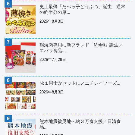
史上最薄「たべっ子どうぶつ」誕生 通常
の約半分の厚...
2026年8月3日
鶏焼肉専用に新ブランド「MoMi」誕生／
エバラ食品...
2026年7月28日
№１同士がセットに／ニチレイフーズ...
2026年8月3日
熊本地震被災地へ約３万食支援／日清食
品...